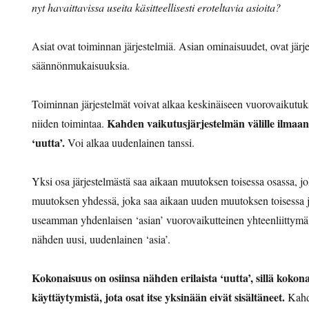
nyt havaittavissa useita käsitteellisesti eroteltavia asioita?
Asiat ovat toiminnan järjestelmiä. Asian ominaisuudet, ovat jär
säännönmukaisuuksia.
Toiminnan järjestelmät voivat alkaa keskinäiseen vuorovaikutuk
Kahden vaikutusjärjestelmän välille ilmaa
niiden toimintaa.
‘uutta’.
Voi alkaa uudenlainen tanssi.
Yksi osa järjestelmästä saa aikaan muutoksen toisessa osassa, j
muutoksen yhdessä, joka saa aikaan uuden muutoksen toisessa j
useamman yhdenlaisen ‘asian’ vuorovaikutteinen yhteenliittymä o
nähden uusi, uudenlainen ‘asia’.
Kokonaisuus on osiinsa nähden erilaista ‘uutta’, sillä kokonai
käyttäytymistä, jota osat itse yksinään eivät sisältäneet.
Kahde