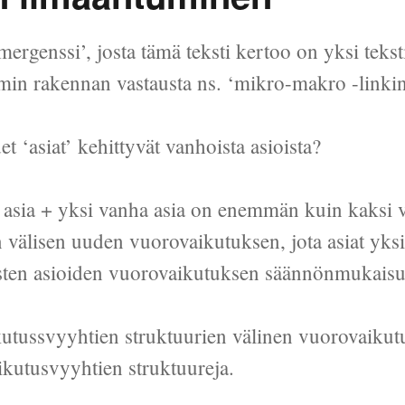
ergenssi’, josta tämä teksti kertoo on yksi tekst
in rakennan vastausta ns. ‘mikro-makro -linki
 ‘asiat’ kehittyvät vanhoista asioista?
 asia + yksi vanha asia on enemmän kuin kaksi v
 välisen uuden vuorovaikutuksen, jota asiat yksin
oisten asioiden vuorovaikutuksen säännönmukaisu
utussvyyhtien struktuurien välinen vuorovaikut
ikutusvyyhtien struktuureja.