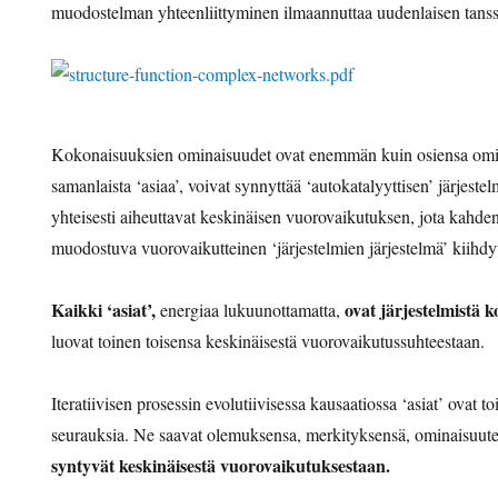
muodostelman yhteenliittyminen ilmaannuttaa uudenlaisen tanss
Kokonaisuuksien ominaisuudet ovat enemmän kuin osiensa om
samanlaista ‘asiaa’, voivat synnyttää ‘autokatalyyttisen’ järjeste
yhteisesti aiheuttavat keskinäisen vuorovaikutuksen, jota kahde
muodostuva vuorovaikutteinen ‘järjestelmien järjestelmä’ kiihdytt
Kaikki ‘asiat’,
ovat järjestelmistä k
energiaa lukuunottamatta,
luovat toinen toisensa keskinäisestä vuorovaikutussuhteestaan.
Iteratiivisen prosessin evolutiivisessa kausaatiossa ‘asiat’ ovat to
seurauksia. Ne saavat olemuksensa, merkityksensä, ominaisuutens
syntyvät keskinäisestä vuorovaikutuksestaan.