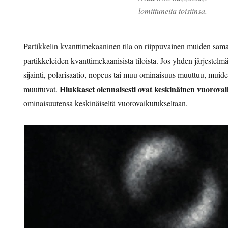
lomittuneita toisiinsa.
Partikkelin kvanttimekaaninen tila on riippuvainen muiden sam
partikkeleiden kvanttimekaanisista tiloista. Jos yhden järjeste
sijainti, polarisaatio, nopeus tai muu ominaisuus muuttuu, mui
Hiukkaset olennaisesti ovat keskinäinen vuorova
muuttuvat.
ominaisuutensa keskinäiseltä vuorovaikutukseltaan.