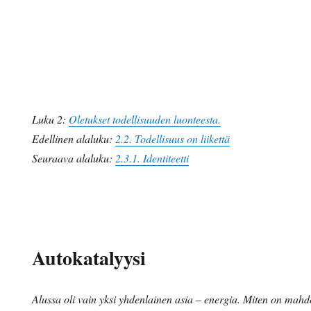
Luku 2:
Oletukset todellisuuden luonteesta.
Edellinen alaluku:
2.2. Todellisuus on liikettä
Seuraava alaluku:
2.3.1. Identiteetti
Autokatalyysi
Alussa oli vain yksi yhdenlainen asia – energia. Miten on mahdol