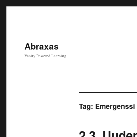
Abraxas
Vanity Powered Learning
Tag:
Emergenssi
2.3. Uude