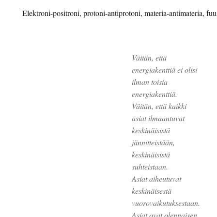
Elektroni-positroni, protoni-antiprotoni, materia-antimateria, fuus
Väitän, että
energiakenttiä ei olisi
ilman toisia
energiakenttiä.
Väitän, että kaikki
asiat ilmaantuvat
keskinäisistä
jännitteistään,
keskinäisistä
suhteistaan.
Asiat aiheutuvat
keskinäisestä
vuorovaikutuksestaan.
Asiat ovat olennaisen