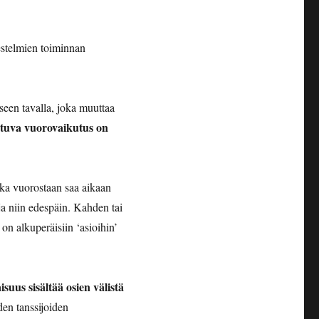
jestelmien toiminnan
seen tavalla, joka muuttaa
ntuva vuorovaikutus on
oka vuorostaan saa aikaan
a niin edespäin. Kahden tai
n alkuperäisiin ‘asioihin’
suus sisältää osien välistä
n tanssijoiden