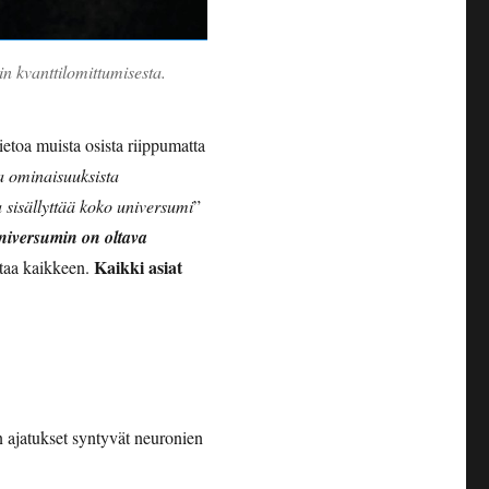
n kvanttilomittumisesta.
etoa muista osista riippumatta
ta ominaisuuksista
a sisällyttää koko universumi
”
universumin on oltava
Kaikki asiat
ttaa kaikkeen.
 ajatukset syntyvät neuronien