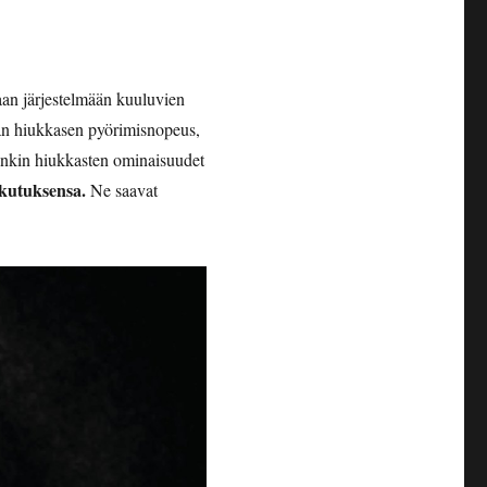
aan järjestelmään kuuluvien
lmän hiukkasen pyörimisnopeus,
denkin hiukkasten ominaisuudet
ikutuksensa.
Ne saavat