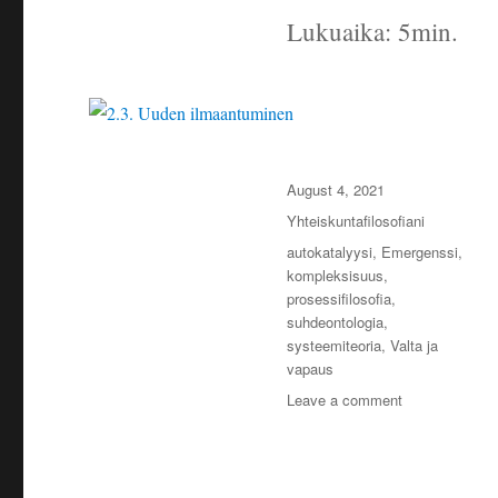
Lukuaika: 5min.
Posted
August 4, 2021
on
Categories
Yhteiskuntafilosofiani
Tags
autokatalyysi
,
Emergenssi
,
kompleksisuus
,
prosessifilosofia
,
suhdeontologia
,
systeemiteoria
,
Valta ja
vapaus
on
Leave a comment
2.3.
Uuden
ilmaantuminen