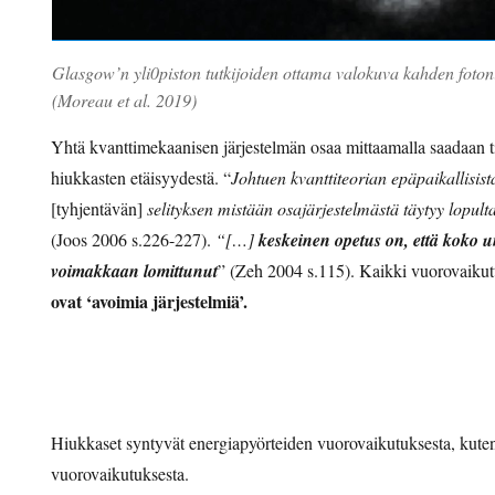
Glasgow’n yli0piston tutkijoiden ottama valokuva kahden fotoni
(Moreau et al. 2019)
Yhtä kvanttimekaanisen järjestelmän osaa mittaamalla saadaan ti
hiukkasten etäisyydestä. “
Johtuen kvanttiteorian epäpaikallisis
[tyhjentävän]
selityksen mistään osajärjestelmästä
täytyy lopult
(Joos 2006 s.226-227).
“[…]
keskeinen opetus on, että koko 
voimakkaan lomittunut
” (Zeh 2004 s.115). Kaikki vuorovaiku
ovat ‘avoimia järjestelmiä’.
Hiukkaset syntyvät energiapyörteiden vuorovaikutuksesta, kuten
vuorovaikutuksesta.