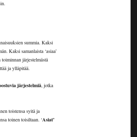
in.
inaisuuksien summia. Kaksi
lmän. Kaksi samanlaista ‘asiaa’
n toiminnan järjestelmästä
ää ja ylläpitää.
oostuvia järjestelmiä
, jotka
inen toistensa syitä ja
Asiat’
a toinen toisiltaan. ‘