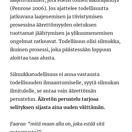
(Penrose 2006). Jos ajattelee todellisuutta
jatkuvana laajenemisen ja tiivistymisen
prosessina äärettömyyden oletuksen
tuottamat jäähtymisen ja ylikuumenemisen
ongelmat ratkeavat. Todellisuus olisi silmukka,
ikuinen prosessi, joka päästessään loppuun
aloittaa taas alusta.
Silmukkatodellisuus ei anna vastausta
todellisuuden ilmaantumiselle, syytä silmukan
ilmitulolle, se antaa vain äärettömän
perustelun.
Ääretön perustelu tarjoaa
selityksen sijasta aina uuden väittämän.
Faarao: “mitä maan alla on, joka estää sitä
putoamasta
?”