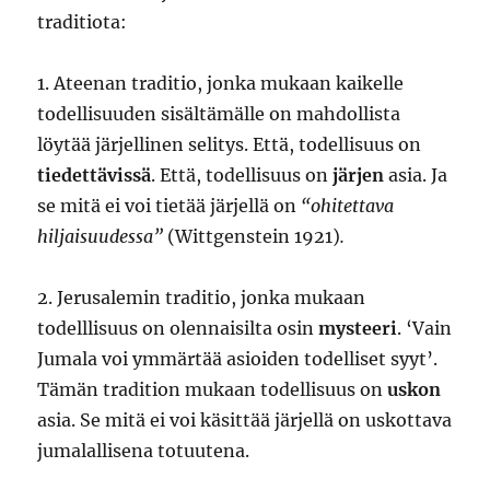
traditiota:
1. Ateenan traditio, jonka mukaan kaikelle
todellisuuden sisältämälle on mahdollista
löytää järjellinen selitys. Että, todellisuus on
tiedettävissä
. Että, todellisuus on
järjen
asia. Ja
se mitä ei voi tietää järjellä on
“ohitettava
hiljaisuudessa”
(Wittgenstein 1921)
.
2. Jerusalemin traditio, jonka mukaan
todelllisuus on olennaisilta osin
mysteeri
. ‘Vain
Jumala voi ymmärtää asioiden todelliset syyt’.
Tämän tradition mukaan todellisuus on
uskon
asia. Se mitä ei voi käsittää järjellä on uskottava
jumalallisena totuutena.