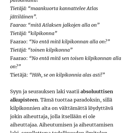
Tietäjä: “maankuorta kannattelee Atlas
jättiläinen”.
Faarao: “mitä Atlaksen jalkojen alla on”
Tietäjä: “kilpikonna”
Faarao:
“No entä mitä kilpikonnan alla on?”
Tietäjä: “toinen kilpikonna”
Faarao:
“No entä mitä sen toisen kilpikonnan alla
on?”
Tietäjä:
“Höh, se on kilpikonnia alas asti!”
Syyn ja seurauksen laki vaatii
absoluuttisen
alkupisteen
. Tämä tuottaa paradoksin, sillä
kilpikonnien alta on välttämättä löydyttävä
jokin aiheuttaja, jolla itsellään ei ole
aiheuttajaa. Aiheutumisen ja aiheuttamisen
laki, sovellettuna todellisuuden ilmitulon