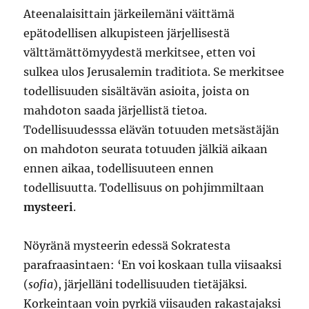
Ateenalaisittain järkeilemäni väittämä
epätodellisen alkupisteen järjellisestä
välttämättömyydestä merkitsee, etten voi
sulkea ulos Jerusalemin traditiota. Se merkitsee
todellisuuden sisältävän asioita, joista on
mahdoton saada järjellistä tietoa.
Todellisuudesssa elävän totuuden metsästäjän
on mahdoton seurata totuuden jälkiä aikaan
ennen aikaa, todellisuuteen ennen
todellisuutta. Todellisuus on pohjimmiltaan
mysteeri
.
Nöyränä mysteerin edessä Sokratesta
parafraasintaen: ‘En voi koskaan tulla viisaaksi
(
sofia
), järjelläni todellisuuden tietäjäksi.
Korkeintaan voin pyrkiä viisauden rakastajaksi