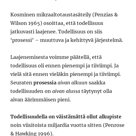
Kosminen mikraaltotaustasäteily (Penzias &
Wilson 1965) osoittaa, että todellisuus
jatkuvasti laajenee. Todellisuus on siis
‘prosessi’ – muuttuva ja kehittyvä järjestelmä.
Laajenemisesta voimme päätellä, että
todellisuus oli ennen pienempi ja tiiviimpi. Ja
vielä sitä ennen vieläkin pienempi ja tiiviimpi.
Seuraten
prosessia
aivan alkuun
saakka
todellisuuden on
aivan alussa
täytynyt olla
aivan äärimmäisen pieni.
Todellisuudella on väistämättä ollut alkupiste
noin viisitoista miljardia vuotta sitten (Penrose
& Hawking 1996).