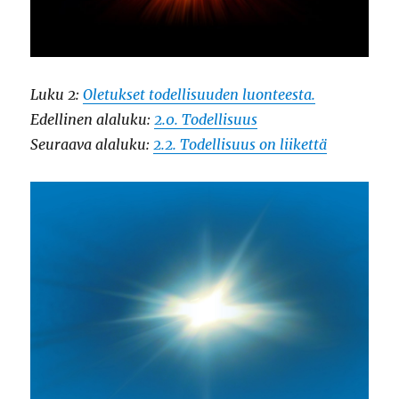
Luku 2:
Oletukset todellisuuden luonteesta.
Edellinen alaluku:
2.0. Todellisuus
Seuraava alaluku:
2.2. Todellisuus on liikettä