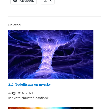
Facebook
X
Related
2.4. Todellisuus on myrsky
August 4, 2021
In "Yhteiskuntafilosofiani"