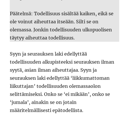
Päätelmä: Todellisuus sisältää kaiken, eikä se
ole voinut aiheuttaa itseään. Silti se on
olemassa. Jonkin todellisuuden ulkopuolisen
täytyy aiheuttaa todellisuus.
Syyn ja seurauksen laki edellyttää
todellisuuden alkupisteeksi seurauksen ilman
syytä, asian ilman aiheuttajaa. Syyn ja
seurauksen laki edellyttää ‘liikkumattoman
liikuttajan’ todellisuuden olemassaolon
selittämiseksi. Onko se ‘ei mikään’, onko se
‘jumala’, ainakin se on jotain
määritelmällisesti epätodellista.