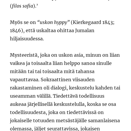
(
filos sofia
).’
Myös se on
“uskon hyppy”
(Kierkegaard 1843;
1846), että uskaltaa ohittaa Jumalan
hiljaisuudessa.
Mysteeristä, joka on uskon asia, minun on liian
vaikea ja toisaalta liian helppo sanoa sinulle
mitään tai tai toisaalta mitä tahansa
vapauttavaa. Sokraattinen viisauden
rakastaminen oli dialogi, keskustelu kahden tai
useamman välillä. Tiedettävä todellisuus
aukeaa järjellisellä keskustelulla, koska se osa
todellisuudesta, joka on tiedettävissä on
jokaiselle totuuden metsästäjälle samanlaisena
olemassa, jäljet seurattavissa, jokaisen