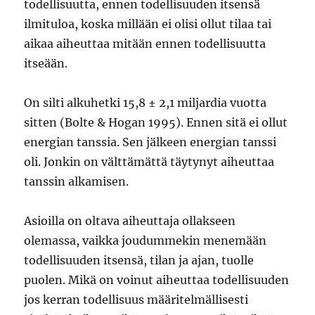
todellisuutta, ennen todellisuuden itsensä
ilmituloa, koska millään ei olisi ollut tilaa tai
aikaa aiheuttaa mitään ennen todellisuutta
itseään.
On silti alkuhetki 15,8 ± 2,1 miljardia vuotta
sitten (Bolte & Hogan 1995). Ennen sitä ei ollut
energian tanssia. Sen jälkeen energian tanssi
oli. Jonkin on välttämättä täytynyt aiheuttaa
tanssin alkamisen.
Asioilla on oltava aiheuttaja ollakseen
olemassa, vaikka joudummekin menemään
todellisuuden itsensä, tilan ja ajan, tuolle
puolen. Mikä on voinut aiheuttaa todellisuuden
jos kerran todellisuus määritelmällisesti