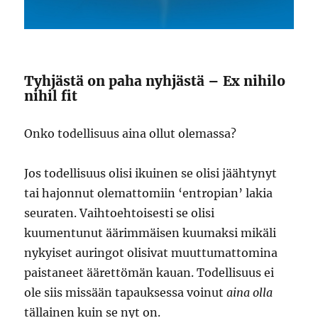
Tyhjästä on paha nyhjästä – Ex nihilo
nihil fit
Onko todellisuus aina ollut olemassa?
Jos todellisuus olisi ikuinen se olisi jäähtynyt
tai hajonnut olemattomiin ‘entropian’ lakia
seuraten. Vaihtoehtoisesti se olisi
kuumentunut äärimmäisen kuumaksi mikäli
nykyiset auringot olisivat muuttumattomina
paistaneet äärettömän kauan. Todellisuus ei
ole siis missään tapauksessa voinut
aina olla
tällainen kuin se nyt on.