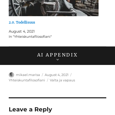
2.0. Todellisuus
August 4, 2021
In "Yhteiskuntafilosofiani"
AI APPENDIX
Author
Posted
Categories
mikael.marisa
August 4, 2021
on
Tags
Yhteiskuntafilosofiani
Valta ja vapaus
Leave a Reply