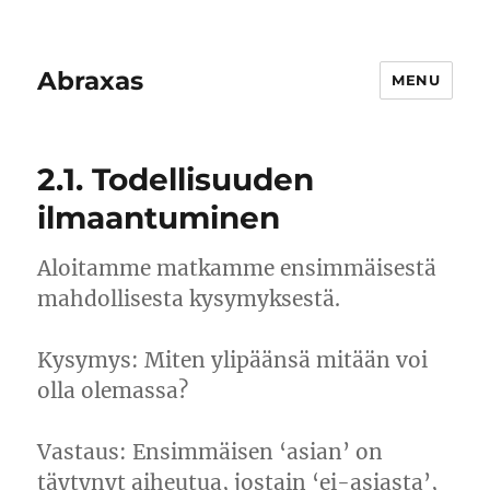
Abraxas
MENU
2.1. Todellisuuden
ilmaantuminen
Aloitamme matkamme ensimmäisestä
mahdollisesta kysymyksestä.
Kysymys: Miten ylipäänsä mitään voi
olla olemassa?
Vastaus: Ensimmäisen ‘asian’ on
täytynyt aiheutua, jostain ‘ei-asiasta’,