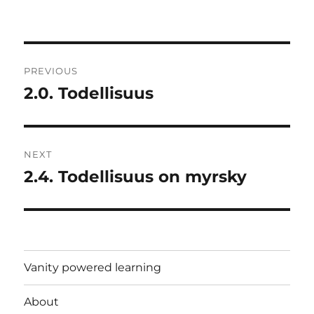
Post
PREVIOUS
navigation
2.0. Todellisuus
Previous
post:
NEXT
2.4. Todellisuus on myrsky
Next
post:
Vanity powered learning
About