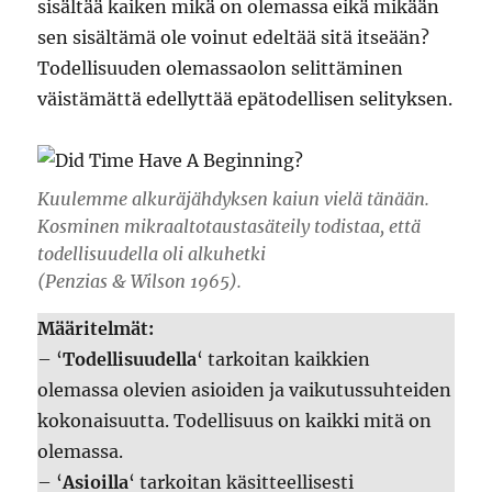
sisältää kaiken mikä on olemassa eikä mikään
sen sisältämä ole voinut edeltää sitä itseään?
Todellisuuden olemassaolon selittäminen
väistämättä edellyttää epätodellisen selityksen.
Kuulemme alkuräjähdyksen kaiun vielä tänään.
Kosminen mikraaltotaustasäteily todistaa, että
todellisuudella oli alkuhetki
(Penzias & Wilson 1965).
Määritelmät:
– ‘
Todellisuudella
‘ tarkoitan kaikkien
olemassa olevien asioiden ja vaikutussuhteiden
kokonaisuutta. Todellisuus on kaikki mitä on
olemassa.
– ‘
Asioilla
‘ tarkoitan käsitteellisesti