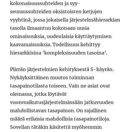
kokonaisuussuhteiden ja syy-
seuraussuhteiden oksistoisten ketjujen
vyyhtinä, jossa jokaisella järjestelmähierarkian
tasolla ilmaantuu kokonaan uusia
ominaisuuksia, uudenlaisia käyttäytymisen
kaavamaisuuksia. Todellisuus kehittyy
hierarkkisina ‘kompleksisuuden tasoina’.
Piirrän järjestelmien kehityksestä S-käyrän.
Nykäyksittäinen muutos toiminnan
tasapainotilasta toiseen. Vain ne asiat ovat
olemassa, jotka löytävät
vuorovaikutusjärjestelmässään jatkuvuuden
mahdollistavan tasapainon. On rajallinen
määrä erilaisia mahdollisia tasapainotiloja.
Sovellan tätäkin käsitettä myöhemmin