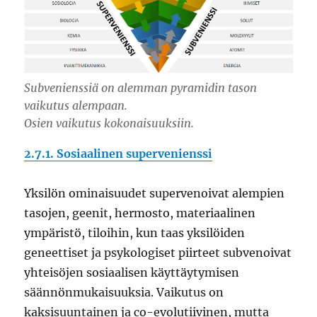
Subvenienssiä on alemman pyramidin tason
vaikutus alempaan.
Osien vaikutus kokonaisuuksiin.
2.7.1. Sosiaalinen supervenienssi
Yksilön ominaisuudet supervenoivat alempien
tasojen, geenit, hermosto, materiaalinen
ympäristö, tiloihin, kun taas yksilöiden
geneettiset ja psykologiset piirteet subvenoivat
yhteisöjen sosiaalisen käyttäytymisen
säännönmukaisuuksia. Vaikutus on
kaksisuuntainen ja co-evolutiivinen, mutta