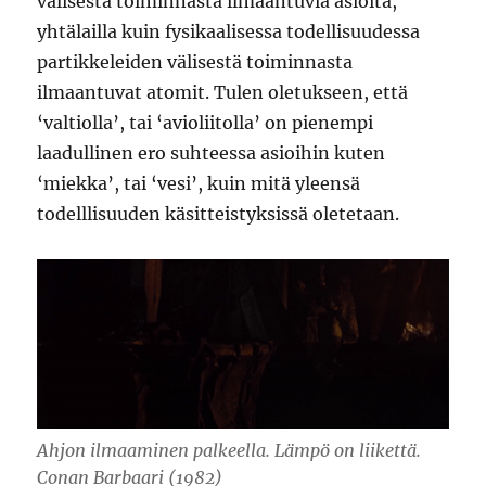
välisestä toiminnasta ilmaantuvia asioita,
yhtälailla kuin fysikaalisessa todellisuudessa
partikkeleiden välisestä toiminnasta
ilmaantuvat atomit. Tulen oletukseen, että
‘valtiolla’, tai ‘avioliitolla’ on pienempi
laadullinen ero suhteessa asioihin kuten
‘miekka’, tai ‘vesi’, kuin mitä yleensä
todelllisuuden käsitteistyksissä oletetaan.
Ahjon ilmaaminen palkeella. Lämpö on liikettä.
Conan Barbaari (1982)