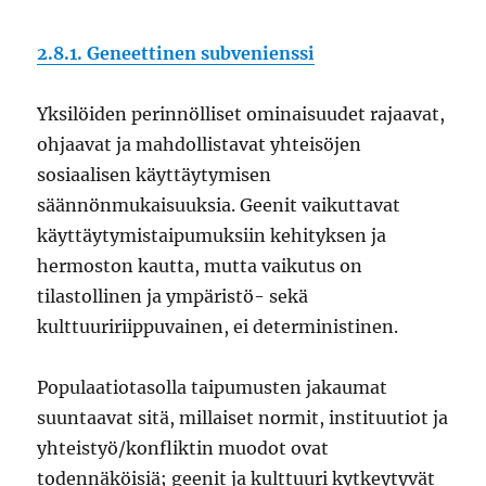
2.8.1. Geneettinen subvenienssi
Yksilöiden perinnölliset ominaisuudet rajaavat,
ohjaavat ja mahdollistavat yhteisöjen
sosiaalisen käyttäytymisen
säännönmukaisuuksia. Geenit vaikuttavat
käyttäytymistaipumuksiin kehityksen ja
hermoston kautta, mutta vaikutus on
tilastollinen ja ympäristö- sekä
kulttuuririippuvainen, ei deterministinen.
Populaatiotasolla taipumusten jakaumat
suuntaavat sitä, millaiset normit, instituutiot ja
yhteistyö/konfliktin muodot ovat
todennäköisiä; geenit ja kulttuuri kytkeytyvät