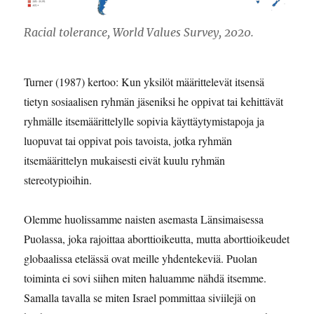
Racial tolerance, World Values Survey, 2020.
Turner (1987) kertoo: Kun yksilöt määrittelevät itsensä
tietyn sosiaalisen ryhmän jäseniksi he oppivat tai kehittävät
ryhmälle itsemäärittelylle sopivia käyttäytymistapoja ja
luopuvat tai oppivat pois tavoista, jotka ryhmän
itsemäärittelyn mukaisesti eivät kuulu ryhmän
stereotypioihin.
Olemme huolissamme naisten asemasta Länsimaisessa
Puolassa, joka rajoittaa aborttioikeutta, mutta aborttioikeudet
globaalissa etelässä ovat meille yhdentekeviä. Puolan
toiminta ei sovi siihen miten haluamme nähdä itsemme.
Samalla tavalla se miten Israel pommittaa siviilejä on