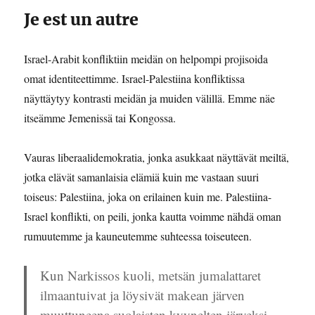
Je est un autre
Israel-Arabit konfliktiin meidän on helpompi projisoida
omat identiteettimme. Israel-Palestiina konfliktissa
näyttäytyy kontrasti meidän ja muiden välillä. Emme näe
itseämme Jemenissä tai Kongossa.
Vauras liberaalidemokratia, jonka asukkaat näyttävät meiltä,
jotka elävät samanlaisia elämiä kuin me vastaan suuri
toiseus: Palestiina, joka on erilainen kuin me. Palestiina-
Israel konflikti, on peili, jonka kautta voimme nähdä oman
rumuutemme ja kauneutemme suhteessa toiseuteen.
Kun Narkissos kuoli, metsän jumalattaret
ilmaantuivat ja löysivät makean järven
muuttuneena suolaisten kyynelten järveksi.