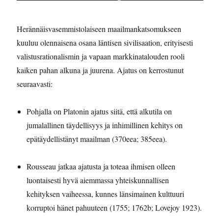
Herännäisvasemmistolaiseen maailmankatsomukseen
kuuluu olennaisena osana läntisen sivilisaation, erityisesti
valistusrationalismin ja vapaan markkinatalouden rooli
kaiken pahan alkuna ja juurena. Ajatus on kerrostunut
seuraavasti:
Pohjalla on Platonin ajatus siitä, että alkutila on
jumalallinen täydellisyys ja inhimillinen kehitys on
epätäydellistänyt maailman (370eea; 385eea).
Rousseau jatkaa ajatusta ja toteaa ihmisen olleen
luontaisesti hyvä aiemmassa yhteiskunnallisen
kehityksen vaiheessa, kunnes länsimainen kulttuuri
korruptoi hänet pahuuteen (1755; 1762b; Lovejoy 1923).