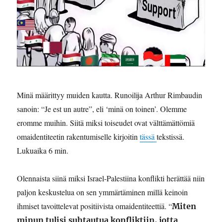
Minä määrittyy muiden kautta. Runoilija Arthur Rimbaudin
sanoin: “Je est un autre”, eli ‘minä on toinen’. Olemme
eromme muihin. Siitä miksi toiseudet ovat välttämättömiä
omaidentiteetin rakentumiselle kirjoitin
tässä
tekstissä.
Lukuaika 6 min.
Olennaista siinä miksi Israel-Palestiina konflikti herättää niin
paljon keskustelua on sen ymmärtäminen millä keinoin
ihmiset tavoittelevat positiivista omaidentiteettiä. “
Miten
minun tulisi suhtautua konfliktiin, jotta