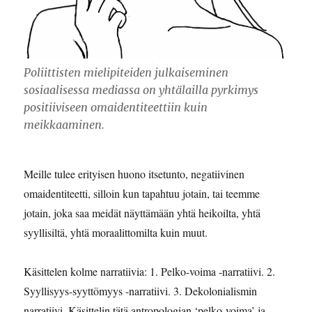
Poliittisten mielipiteiden julkaiseminen
sosiaalisessa mediassa on yhtälailla pyrkimys
positiiviseen omaidentiteettiin kuin
meikkaaminen.
Meille tulee erityisen huono itsetunto, negatiivinen
omaidentiteetti, silloin kun tapahtuu jotain, tai teemme
jotain, joka saa meidät näyttämään yhtä heikoilta, yhtä
syyllisiltä, yhtä moraalittomilta kuin muut.
Käsittelen kolme narratiivia: 1. Pelko-voima -narratiivi. 2.
Syyllisyys-syyttömyys -narratiivi. 3. Dekolonialismin
narratiivi. Käsittelin tätä antropologian ‘pelko-voima’ ja