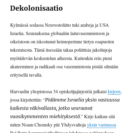
Dekolonisaatio
Kylmässä sodassa Neuvostoliitto tuki arabeja ja USA
Israelia. Seurauksena globaaliin laitavasemmistoon ja
oikeistoon on iskostunut heimoperinne tietyn osapuolen
tukemisesta. Tämä itsessään takaa poliittisia jakolinjoja
myötäilevän keskustelun aiheesta. Kuitenkin eräs pieni
akateeminen ja radikaali osa vasemmistosta pistää silmään
erityisellä tavalla.
Harvardin yliopistossa 34 opiskelijajärjestöä julkaisi
kirjeen
,
jossa kirjoitettiin: “
Pidämme Israelia yksin vastuussa
kaikesta väkivallasta, jotka seuraavat
.” Kirje kaikuu sitä
vuosikymmenten miehityksestä
miten Noam Chomsky piti Yhdysvaltoja
yksin vastuussa
Pol Potin kommunistihallinnon lahdatessa neljänneksen