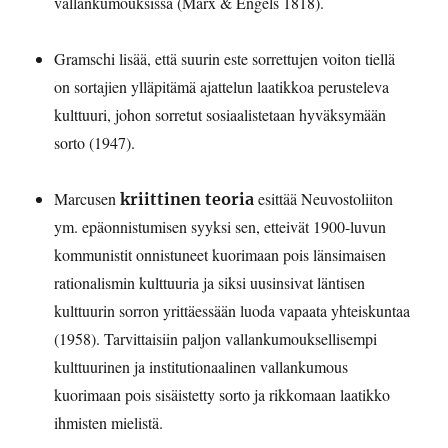
vallankumouksissa (Marx & Engels 1818).
Gramschi lisää, että suurin este sorrettujen voiton tiellä
on sortajien ylläpitämä ajattelun laatikkoa perusteleva
kulttuuri, johon sorretut sosiaalistetaan hyväksymään
sorto (1947).
Marcusen
esittää Neuvostoliiton
kriittinen teoria
ym. epäonnistumisen syyksi sen, etteivät 1900-luvun
kommunistit onnistuneet kuorimaan pois länsimaisen
rationalismin kulttuuria ja siksi uusinsivat läntisen
kulttuurin sorron yrittäessään luoda vapaata yhteiskuntaa
(1958). Tarvittaisiin paljon vallankumouksellisempi
kulttuurinen ja institutionaalinen vallankumous
kuorimaan pois sisäistetty sorto ja rikkomaan laatikko
ihmisten mielistä.