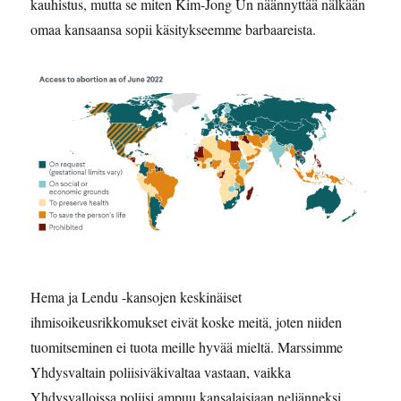
kauhistus, mutta se miten Kim-Jong Un näännyttää nälkään
omaa kansaansa sopii käsitykseemme barbaareista.
Hema ja Lendu -kansojen keskinäiset
ihmisoikeusrikkomukset eivät koske meitä, joten niiden
tuomitseminen ei tuota meille hyvää mieltä. Marssimme
Yhdysvaltain poliisiväkivaltaa vastaan, vaikka
Yhdysvalloissa poliisi ampuu kansalaisiaan neljänneksi