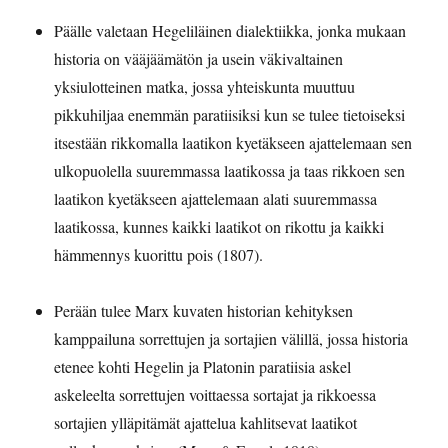
Päälle valetaan Hegeliläinen dialektiikka, jonka mukaan
historia on vääjäämätön ja usein väkivaltainen
yksiulotteinen matka, jossa yhteiskunta muuttuu
pikkuhiljaa enemmän paratiisiksi kun se tulee tietoiseksi
itsestään rikkomalla laatikon kyetäkseen ajattelemaan sen
ulkopuolella suuremmassa laatikossa ja taas rikkoen sen
laatikon kyetäkseen ajattelemaan alati suuremmassa
laatikossa, kunnes kaikki laatikot on rikottu ja kaikki
hämmennys kuorittu pois (1807).
Perään tulee Marx kuvaten historian kehityksen
kamppailuna sorrettujen ja sortajien välillä, jossa historia
etenee kohti Hegelin ja Platonin paratiisia askel
askeleelta sorrettujen voittaessa sortajat ja rikkoessa
sortajien ylläpitämät ajattelua kahlitsevat laatikot