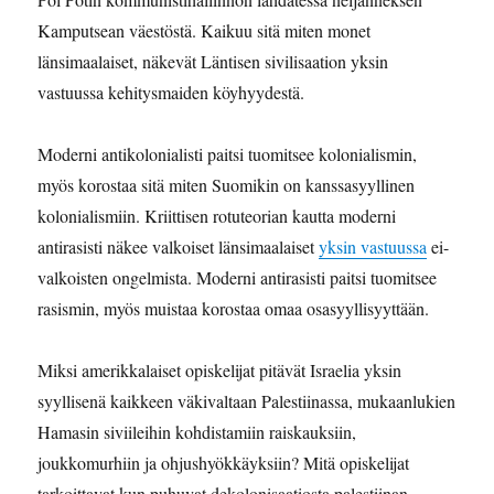
Kamputsean väestöstä. Kaikuu sitä miten monet
länsimaalaiset, näkevät Läntisen sivilisaation yksin
vastuussa kehitysmaiden köyhyydestä.
Moderni antikolonialisti paitsi tuomitsee kolonialismin,
myös korostaa sitä miten Suomikin on kanssasyyllinen
kolonialismiin. Kriittisen rotuteorian kautta moderni
antirasisti näkee valkoiset länsimaalaiset
yksin vastuussa
ei-
valkoisten ongelmista. Moderni antirasisti paitsi tuomitsee
rasismin, myös muistaa korostaa omaa osasyyllisyyttään.
Miksi amerikkalaiset opiskelijat pitävät Israelia yksin
syyllisenä kaikkeen väkivaltaan Palestiinassa, mukaanlukien
Hamasin siviileihin kohdistamiin raiskauksiin,
joukkomurhiin ja ohjushyökkäyksiin? Mitä opiskelijat
tarkoittavat kun puhuvat dekolonisaatiosta palestiinan