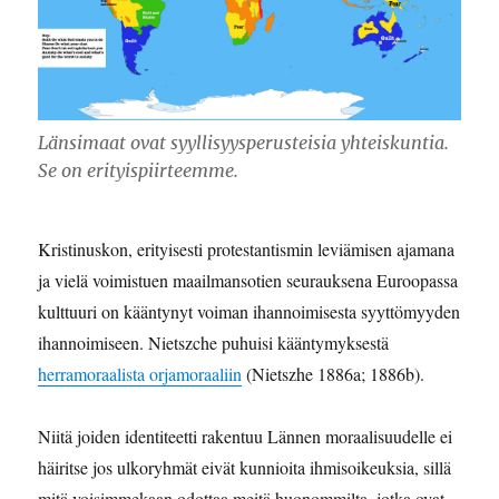
Länsimaat ovat syyllisyysperusteisia yhteiskuntia.
Se on erityispiirteemme.
Kristinuskon, erityisesti protestantismin leviämisen ajamana
ja vielä voimistuen maailmansotien seurauksena Euroopassa
kulttuuri on kääntynyt voiman ihannoimisesta syyttömyyden
ihannoimiseen. Nietszche puhuisi kääntymyksestä
herramoraalista orjamoraaliin
(Nietszhe 1886a; 1886b).
Niitä joiden identiteetti rakentuu Lännen moraalisuudelle ei
häiritse jos ulkoryhmät eivät kunnioita ihmisoikeuksia, sillä
mitä voisimmekaan odottaa meitä huonommilta, jotka ovat