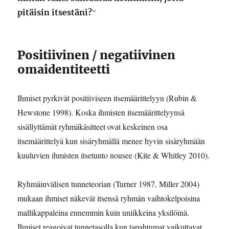
“
pitäisin itsestäni?
Positiivinen / negatiivinen
omaidentiteetti
Ihmiset pyrkivät positiiviseen itsemäärittelyyn (Rubin &
Hewstone 1998). Koska ihmisten itsemäärittelyynsä
sisällyttämät ryhmäkäsitteet ovat keskeinen osa
itsemäärittelyä kun sisäryhmällä menee hyvin sisäryhmään
kuuluvien ihmisten itsetunto nousee (Kite & Whitley 2010).
Ryhmäinvälisen tunneteorian (Turner 1987, Miller 2004)
mukaan ihmiset näkevät itsensä ryhmän vaihtokelpoisina
mallikappaleina ennemmin kuin uniikkeina yksilöinä.
Ihmiset reagoivat tunnetasolla kun tapahtumat vaikuttavat