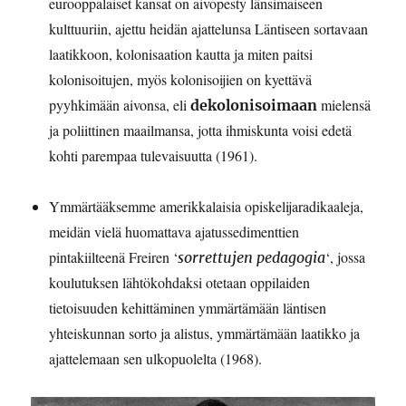
eurooppalaiset kansat on aivopesty länsimaiseen
kulttuuriin, ajettu heidän ajattelunsa Läntiseen sortavaan
laatikkoon, kolonisaation kautta ja miten paitsi
kolonisoitujen, myös kolonisoijien on kyettävä
pyyhkimään aivonsa, eli
mielensä
dekolonisoimaan
ja poliittinen maailmansa, jotta ihmiskunta voisi edetä
kohti parempaa tulevaisuutta (1961).
Ymmärtääksemme amerikkalaisia opiskelijaradikaaleja,
meidän vielä huomattava ajatussedimenttien
pintakiilteenä Freiren ‘
‘, jossa
sorrettujen pedagogia
koulutuksen lähtökohdaksi otetaan oppilaiden
tietoisuuden kehittäminen ymmärtämään läntisen
yhteiskunnan sorto ja alistus, ymmärtämään laatikko ja
ajattelemaan sen ulkopuolelta (1968).