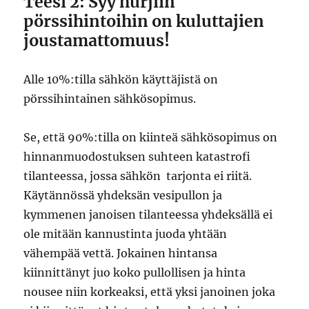
Teesi 2: Syy hurjiin
pörssihintoihin on kuluttajien
joustamattomuus!
Alle 10%:tilla sähkön käyttäjistä on
pörssihintainen sähkösopimus.
Se, että 90%:tilla on kiinteä sähkösopimus on
hinnanmuodostuksen suhteen katastrofi
tilanteessa, jossa sähkön tarjonta ei riitä.
Käytännössä yhdeksän vesipullon ja
kymmenen janoisen tilanteessa yhdeksällä ei
ole mitään kannustinta juoda yhtään
vähempää vettä. Jokainen hintansa
kiinnittänyt juo koko pullollisen ja hinta
nousee niin korkeaksi, että yksi janoinen joka