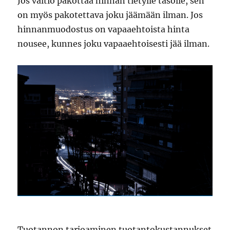
Jos valtio pakottaa hinnan tietylle tasolle, sen
on myös pakotettava joku jäämään ilman. Jos
hinnanmuodostus on vapaaehtoista hinta
nousee, kunnes joku vapaaehtoisesti jää ilman.
Tuotannon tarjoaminen tuotantokustannukset