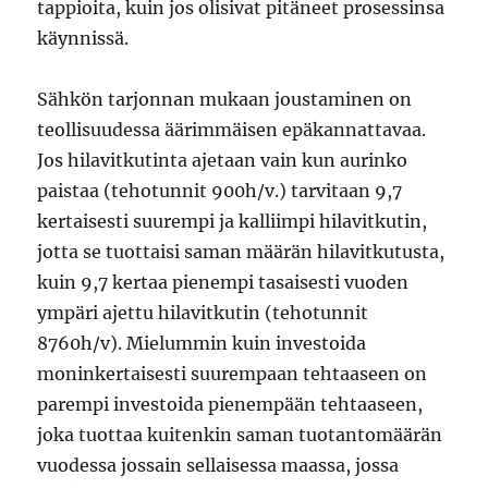
tappioita, kuin jos olisivat pitäneet prosessinsa
käynnissä.
Sähkön tarjonnan mukaan joustaminen on
teollisuudessa äärimmäisen epäkannattavaa.
Jos hilavitkutinta ajetaan vain kun aurinko
paistaa (tehotunnit 900h/v.) tarvitaan 9,7
kertaisesti suurempi ja kalliimpi hilavitkutin,
jotta se tuottaisi saman määrän hilavitkutusta,
kuin 9,7 kertaa pienempi tasaisesti vuoden
ympäri ajettu hilavitkutin (tehotunnit
8760h/v). Mielummin kuin investoida
moninkertaisesti suurempaan tehtaaseen on
parempi investoida pienempään tehtaaseen,
joka tuottaa kuitenkin saman tuotantomäärän
vuodessa jossain sellaisessa maassa, jossa