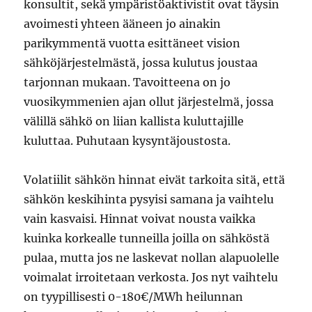
konsultit, sekä ympäristöaktivistit ovat täysin
avoimesti yhteen ääneen jo ainakin
parikymmentä vuotta esittäneet vision
sähköjärjestelmästä, jossa kulutus joustaa
tarjonnan mukaan. Tavoitteena on jo
vuosikymmenien ajan ollut järjestelmä, jossa
välillä sähkö on liian kallista kuluttajille
kuluttaa. Puhutaan kysyntäjoustosta.
Volatiilit sähkön hinnat eivät tarkoita sitä, että
sähkön keskihinta pysyisi samana ja vaihtelu
vain kasvaisi. Hinnat voivat nousta vaikka
kuinka korkealle tunneilla joilla on sähköstä
pulaa, mutta jos ne laskevat nollan alapuolelle
voimalat irroitetaan verkosta. Jos nyt vaihtelu
on tyypillisesti 0-180€/MWh heilunnan