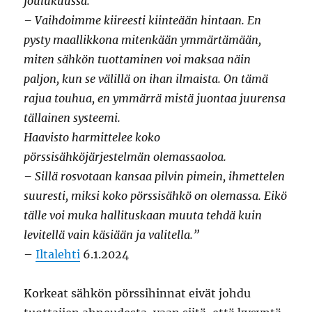
joulukuussa.
– Vaihdoimme kiireesti kiinteään hintaan. En
pysty maallikkona mitenkään ymmärtämään,
miten sähkön tuottaminen voi maksaa näin
paljon, kun se välillä on ihan ilmaista. On tämä
rajua touhua, en ymmärrä mistä juontaa juurensa
tällainen systeemi.
Haavisto harmittelee koko
pörssisähköjärjestelmän olemassaoloa.
– Sillä rosvotaan kansaa pilvin pimein, ihmettelen
suuresti, miksi koko pörssisähkö on olemassa. Eikö
tälle voi muka hallituskaan muuta tehdä kuin
levitellä vain käsiään ja valitella.”
–
Iltalehti
6.1.2024
Korkeat sähkön pörssihinnat eivät johdu