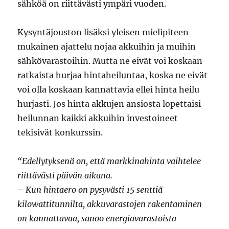
sähköä on riittävästi ympäri vuoden.
Kysyntäjouston lisäksi yleisen mielipiteen
mukainen ajattelu nojaa akkuihin ja muihin
sähkövarastoihin. Mutta ne eivät voi koskaan
ratkaista hurjaa hintaheiluntaa, koska ne eivät
voi olla koskaan kannattavia ellei hinta heilu
hurjasti. Jos hinta akkujen ansiosta lopettaisi
heilunnan kaikki akkuihin investoineet
tekisivät konkurssin.
“Edellytyksenä on, että markkinahinta vaihtelee
riittävästi päivän aikana.
– Kun hintaero on pysyvästi 15 senttiä
kilowattitunnilta, akkuvarastojen rakentaminen
on kannattavaa, sanoo energiavarastoista