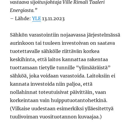
vastaava sijoitusjohtaja Ville Rimali Taaleri
Energiasta.”
– Lähde:
YLE
13.11.2023
Sähkön varastointiin nojaavassa järjestelmässä
aurinkoon tai tuuleen investoivan on saatava
tuotettavalle sähkölle riittävän korkea
keskihinta, että laitos kannattaa rakentaa
tuottamaan tietylle tunnille “ylimääräistä”
sähköä, joka voidaan varastoida. Laitoksiin ei
kannata investoida niin paljoa, että
nollahinnat toteutuisivat päivittäin, vaan
korkeintaan vain huipputuotantohetkinä.
(Vilkaise uudestaan esimerkiksi ylläesitettyä
tuulivoiman vuosituotannon kuvaajaa.)