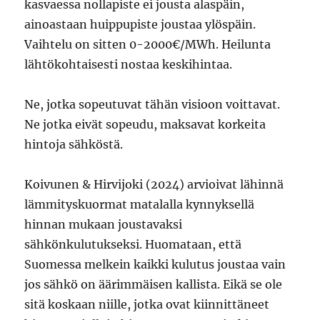
kasvaessa nollapiste ei jousta alaspäin,
ainoastaan huippupiste joustaa ylöspäin.
Vaihtelu on sitten 0-2000€/MWh. Heilunta
lähtökohtaisesti nostaa keskihintaa.
Ne, jotka sopeutuvat tähän visioon voittavat.
Ne jotka eivät sopeudu, maksavat korkeita
hintoja sähköstä.
Koivunen & Hirvijoki (2024) arvioivat lähinnä
lämmityskuormat matalalla kynnyksellä
hinnan mukaan joustavaksi
sähkönkulutukseksi. Huomataan, että
Suomessa melkein kaikki kulutus joustaa vain
jos sähkö on äärimmäisen kallista. Eikä se ole
sitä koskaan niille, jotka ovat kiinnittäneet