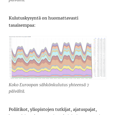
Kulutuskysyntä on huomattavasti
tasaisempaa:
Koko Euroopan sähkönkulutus yhteensä 7
päivältä.
Poliitikot, yliopistojen tutkijat, ajatuspajat,