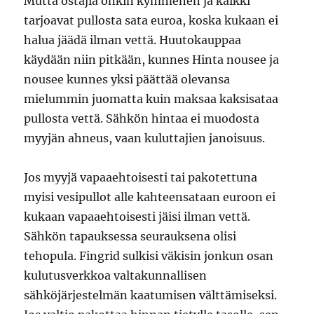
Mutta ostajia onkin kymmenen ja kaikki
tarjoavat pullosta sata euroa, koska kukaan ei
halua jäädä ilman vettä. Huutokauppaa
käydään niin pitkään, kunnes Hinta nousee ja
nousee kunnes yksi päättää olevansa
mielummin juomatta kuin maksaa kaksisataa
pullosta vettä. Sähkön hintaa ei muodosta
myyjän ahneus, vaan kuluttajien janoisuus.
Jos myyjä vapaaehtoisesti tai pakotettuna
myisi vesipullot alle kahteensataan euroon ei
kukaan vapaaehtoisesti jäisi ilman vettä.
Sähkön tapauksessa seurauksena olisi
tehopula. Fingrid sulkisi väkisin jonkun osan
kulutusverkkoa valtakunnallisen
sähköjärjestelmän kaatumisen välttämiseksi.